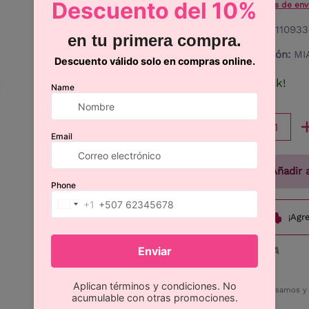
* Los
gastos de env
Código:
5110933
Descripción:
MI
¡En stock!
Cantidad
Añadir a
¡Agr
Procesamos y e