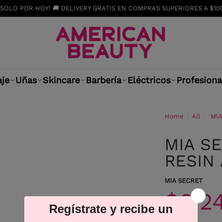
¡SOLO POR HOY! 🚚 DELIVERY GRATIS EN COMPRAS SUPERIORES A $10
aje
Uñas
Skincare
Barbería
Eléctricos
Profesiona
Home
All
MIA
MIA S
RESIN 
MIA SECRET
$6.2